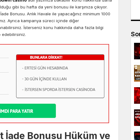
olduğu gibi bu hafta da yeni bonusu ile karşınıza çıkıyor.
 İade Bonusu. Anlık Havale ile yapacağınız minimum 1000
nız. Ayrıca kampanya süreci içinde diğer
bilirsiniz. İsterseniz konu hakkında daha fazla bilgi
So
edebilirsiniz.
it İade Bonusu Hüküm ve