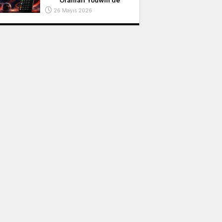
26 Mayıs 2026