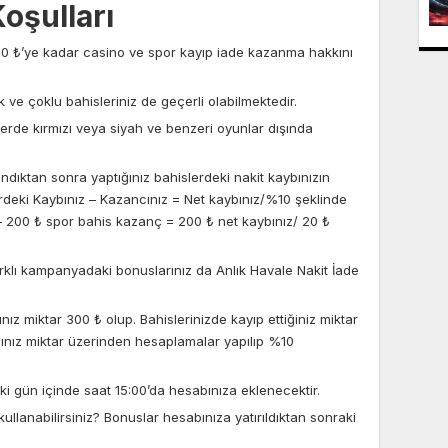
oşulları
00 ₺’ye kadar casino ve spor kayıp iade kazanma hakkını
 ve çoklu bahisleriniz de geçerli olabilmektedir.
erde kırmızı veya siyah ve benzeri oyunlar dışında
ktan sonra yaptığınız bahislerdeki nakit kaybınızın
erdeki Kaybınız – Kazancınız = Net kaybınız/%10 şeklinde
– 200 ₺ spor bahis kazanç = 200 ₺ net kaybınız/ 20 ₺
klı kampanyadaki bonuslarınız da Anlık Havale Nakit İade
ınız miktar 300 ₺ olup. Bahislerinizde kayıp ettiğiniz miktar
ınız miktar üzerinden hesaplamalar yapılıp %10
aki gün içinde saat 15:00’da hesabınıza eklenecektir.
ullanabilirsiniz? Bonuslar hesabınıza yatırıldıktan sonraki