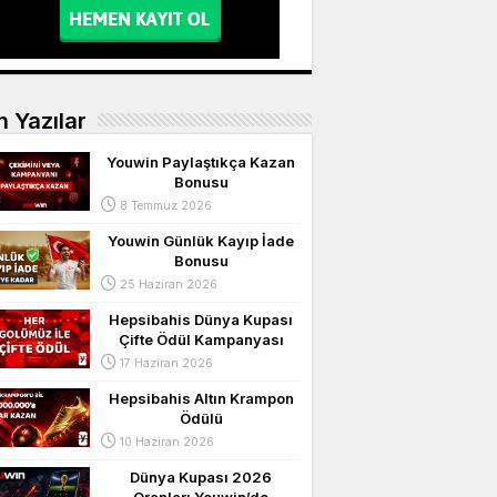
n Yazılar
Youwin Paylaştıkça Kazan
Bonusu
8 Temmuz 2026
Youwin Günlük Kayıp İade
Bonusu
25 Haziran 2026
Hepsibahis Dünya Kupası
Çifte Ödül Kampanyası
17 Haziran 2026
Hepsibahis Altın Krampon
Ödülü
10 Haziran 2026
Dünya Kupası 2026
Oranları Youwin’de