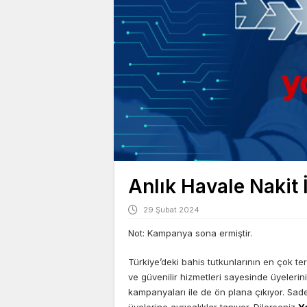
Anlık Havale Nakit
29 Şubat 2024
Not: Kampanya sona ermiştir.
Türkiye’deki bahis tutkunlarının en çok te
ve güvenilir hizmetleri sayesinde üyelerin
kampanyaları ile de ön plana çıkıyor. Sad
üyelerine ayrıcalıklar tanıyor. Dilerseniz
Y