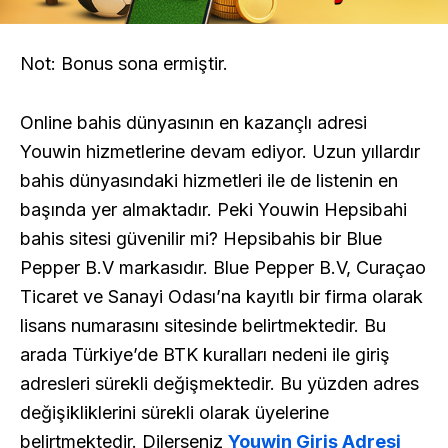
Not: Bonus sona ermiştir.
Online bahis dünyasının en kazançlı adresi
Youwin hizmetlerine devam ediyor. Uzun yıllardır
bahis dünyasındaki hizmetleri ile de listenin en
başında yer almaktadır. Peki Youwin Hepsibahi
bahis sitesi güvenilir mi? Hepsibahis bir Blue
Pepper B.V markasıdır. Blue Pepper B.V, Curaçao
Ticaret ve Sanayi Odası’na kayıtlı bir firma olarak
lisans numarasını sitesinde belirtmektedir. Bu
arada Türkiye’de BTK kuralları nedeni ile giriş
adresleri sürekli değişmektedir. Bu yüzden adres
değişikliklerini sürekli olarak üyelerine
belirtmektedir. Dilerseniz
Youwin Giriş Adresi