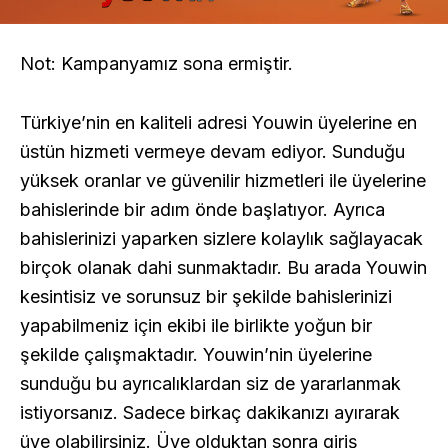
Not: Kampanyamız sona ermiştir.
Türkiye’nin en kaliteli adresi Youwin üyelerine en
üstün hizmeti vermeye devam ediyor. Sunduğu
yüksek oranlar ve güvenilir hizmetleri ile üyelerine
bahislerinde bir adım önde başlatıyor. Ayrıca
bahislerinizi yaparken sizlere kolaylık sağlayacak
birçok olanak dahi sunmaktadır. Bu arada Youwin
kesintisiz ve sorunsuz bir şekilde bahislerinizi
yapabilmeniz için ekibi ile birlikte yoğun bir
şekilde çalışmaktadır. Youwin’nin üyelerine
sunduğu bu ayrıcalıklardan siz de yararlanmak
istiyorsanız. Sadece birkaç dakikanızı ayırarak
üye olabilirsiniz. Üye olduktan sonra giriş