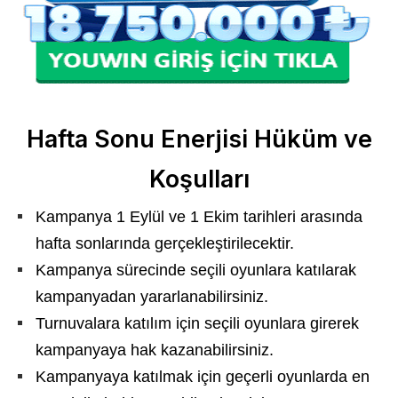
Hafta Sonu Enerjisi Hüküm ve
Koşulları
Kampanya 1 Eylül ve 1 Ekim tarihleri arasında
hafta sonlarında gerçekleştirilecektir.
Kampanya sürecinde seçili oyunlara katılarak
kampanyadan yararlanabilirsiniz.
Turnuvalara katılım için seçili oyunlara girerek
kampanyaya hak kazanabilirsiniz.
Kampanyaya katılmak için geçerli oyunlarda en