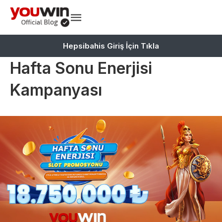
Hepsibahis Giriş İçin Tıkla
Hepsibahis Bonus
Hafta Sonu Enerjisi
Kampanyası