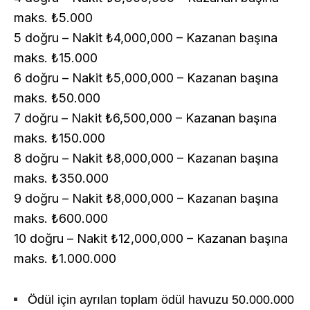
maks. ₺5.000
5 doğru – Nakit ₺4,000,000 – Kazanan başına
maks. ₺15.000
6 doğru – Nakit ₺5,000,000 – Kazanan başına
maks. ₺50.000
7 doğru – Nakit ₺6,500,000 – Kazanan başına
maks. ₺150.000
8 doğru – Nakit ₺8,000,000 – Kazanan başına
maks. ₺350.000
9 doğru – Nakit ₺8,000,000 – Kazanan başına
maks. ₺600.000
10 doğru – Nakit ₺12,000,000 – Kazanan başına
maks. ₺1.000.000
Ödül için ayrılan toplam ödül havuzu 50.000.000