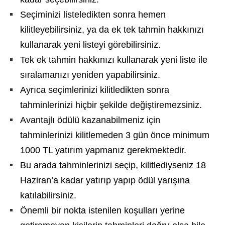
Seçiminizi listeledikten sonra hemen
kilitleyebilirsiniz, ya da ek tek tahmin hakkınızı
kullanarak yeni listeyi görebilirsiniz.
Tek ek tahmin hakkınızı kullanarak yeni liste ile
sıralamanızı yeniden yapabilirsiniz.
Ayrıca seçimlerinizi kilitledikten sonra
tahminlerinizi hiçbir şekilde değiştiremezsiniz.
Avantajlı ödülü kazanabilmeniz için
tahminlerinizi kilitlemeden 3 gün önce minimum
1000 TL yatırım yapmanız gerekmektedir.
Bu arada tahminlerinizi seçip, kilitlediyseniz 18
Haziran’a kadar yatırıp yapıp ödül yarışına
katılabilirsiniz.
Önemli bir nokta istenilen koşulları yerine