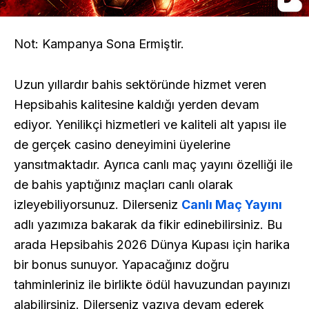
Not: Kampanya Sona Ermiştir.
Uzun yıllardır bahis sektöründe hizmet veren
Hepsibahis kalitesine kaldığı yerden devam
ediyor. Yenilikçi hizmetleri ve kaliteli alt yapısı ile
de gerçek casino deneyimini üyelerine
yansıtmaktadır. Ayrıca canlı maç yayını özelliği ile
de bahis yaptığınız maçları canlı olarak
izleyebiliyorsunuz. Dilerseniz
Canlı Maç Yayını
adlı yazımıza bakarak da fikir edinebilirsiniz. Bu
arada Hepsibahis 2026 Dünya Kupası için harika
bir bonus sunuyor. Yapacağınız doğru
tahminleriniz ile birlikte ödül havuzundan payınızı
alabilirsiniz. Dilerseniz yazıya devam ederek