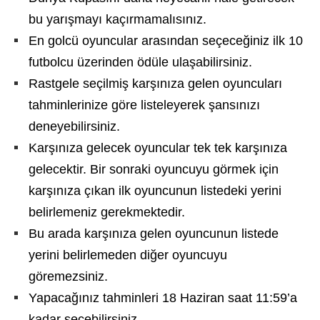
bu yarışmayı kaçırmamalısınız.
En golcü oyuncular arasından seçeceğiniz ilk 10
futbolcu üzerinden ödüle ulaşabilirsiniz.
Rastgele seçilmiş karşınıza gelen oyuncuları
tahminlerinize göre listeleyerek şansınızı
deneyebilirsiniz.
Karşınıza gelecek oyuncular tek tek karşınıza
gelecektir. Bir sonraki oyuncuyu görmek için
karşınıza çıkan ilk oyuncunun listedeki yerini
belirlemeniz gerekmektedir.
Bu arada karşınıza gelen oyuncunun listede
yerini belirlemeden diğer oyuncuyu
göremezsiniz.
Yapacağınız tahminleri 18 Haziran saat 11:59’a
kadar seçebilirsiniz.