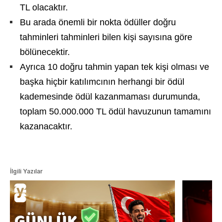
TL olacaktır.
Bu arada önemli bir nokta ödüller doğru
tahminleri tahminleri bilen kişi sayısına göre
bölünecektir.
Ayrıca 10 doğru tahmin yapan tek kişi olması ve
başka hiçbir katılımcının herhangi bir ödül
kademesinde ödül kazanmaması durumunda,
toplam 50.000.000 TL ödül havuzunun tamamını
kazanacaktır.
İlgili Yazılar