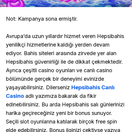
Not: Kampanya sona ermiştir.
Avrupa’da uzun yıllardır hizmet veren Hepsibahis
yenilikçi hizmetlerine kaldığı yerden devam
ediyor. Bahis siteleri arasında zirvede yer alan
Hepsibahis güvenirliği ile de dikkat çekmektedir.
Ayrıca çeşitli casino oyunları ve canlı casino
bölümünde gerçek bir deneyimi evinizde
yaşayabilirsiniz. Dilerseniz
Hepsibahis Canlı
Casino
adlı yazımıza bakarak da fikir
edinebilirsiniz. Bu arda Hepsibahis salı günlerinizi
harika geçireceğiniz yeni bir bonus sunuyor.
Seçili slot oyunlarına katılarak birçok free spin
elde edebilirsiniz. Bonus ilginizi çektiyse yazıya