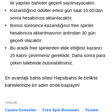
ile yapılan bahisler geçerli sayılmayacaktır.
Kazandığınız ödüller ertesi gün saat 15:00’dan
sonra hesabınıza aktarılacaktır.
Bonus süresince kazandığınız free spinler
hesabınıza aktarılmasının ardından 30 gün
geçerli olacaktır.
Bu arada free spinlerden elde ettiğiniz kazancı
25 katını çevirmeniz gereklidir. Daha sonra para
çekim talebinde bulunabilirsiniz.
En avantajlı bahis sitesi Hepsibahis ile birlikte
bahislerinize bir adım önde başlayın!
TAGLAR:
Casino bonusları
Free Spin Bonusları
Youwin